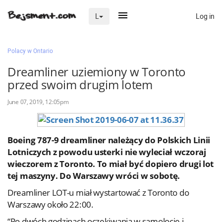
Log in
L
×
Polacy w Ontario
Dreamliner uziemiony w Toronto
przed swoim drugim lotem
Na skróty
June 07, 2019, 12:05pm
Zaloguj przez Clascal
Boeing 787-9 dreamliner należący do Polskich Linii
×
Lotniczych z powodu usterki nie wyleciał wczoraj
wieczorem z Toronto. To miał być dopiero drugi lot
tej maszyny. Do Warszawy wróci w sobotę.
Dreamliner LOT-u miał wystartować z Toronto do
Warszawy około 22:00.
“Po dwóch godzinach oczekiwania w samolocie i