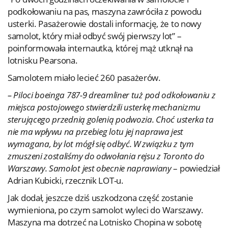
podkołowaniu na pas, maszyna zawróciła z powodu
usterki. Pasażerowie dostali informację, że to nowy
samolot, który miał odbyć swój pierwszy lot” –
poinformowała internautka, której mąż utknął na
lotnisku Pearsona.
Samolotem miało lecieć 260 pasażerów.
– Piloci boeinga 787-9 dreamliner tuż pod odkołowaniu z
miejsca postojowego stwierdzili usterkę mechanizmu
sterującego przednią golenią podwozia. Choć usterka ta
nie ma wpływu na przebieg lotu jej naprawa jest
wymagana, by lot mógł się odbyć. W związku z tym
zmuszeni zostaliśmy do odwołania rejsu z Toronto do
Warszawy. Samolot jest obecnie naprawiany
– powiedział
Adrian Kubicki, rzecznik LOT-u.
Jak dodał, jeszcze dziś uszkodzona część zostanie
wymieniona, po czym samolot wyleci do Warszawy.
Maszyna ma dotrzeć na Lotnisko Chopina w sobotę