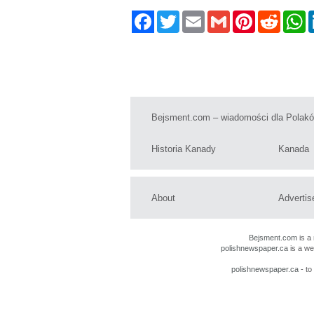
Twitter
Email
Gmail
Pinterest
Reddit
W
Bejsment.com – wiadomości dla Polak
Historia Kanady
Kanada
About
Advertis
Bejsment.com
is a
polishnewspaper.ca
is a w
polishnewspaper.ca
- t