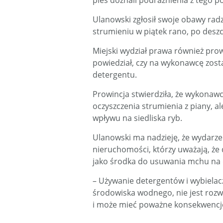
pies doznali podrażnienia z tego 
Ulanowski zgłosił swoje obawy rad
strumieniu w piątek rano, po des
Miejski wydział prawa również prow
powiedział, czy na wykonawcę zosta
detergentu.
Prowincja stwierdziła, że ​​wykonaw
oczyszczenia strumienia z piany, al
wpływu na siedliska ryb.
Ulanowski ma nadzieję, że wydarzen
nieruchomości, którzy uważają, że
jako środka do usuwania mchu na
– Używanie detergentów i wybielac
środowiska wodnego, nie jest roz
i może mieć poważne konsekwencje 