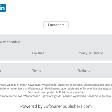
hatsApp
LinkedIn
Location
ów w Kanadzie
Lokalnie
Polacy W Ontario
e
Terms
Reklama
 news website of Polish newspaper Wiadomości published in Toronto, Mississauga and area i
ebsite for advertisers of Wiadomości - Polish newspaper published in Toronto, Mississauga a
Bejsment.com
- portal dla Polaków w Kanadzie.
o strona internetowa "Wiadomości" - gazeta w języku polskim wydawana Kanadzie w Toronto, 
Powered by
Software4publishers.com