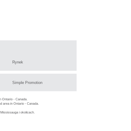
Rynek
Simple Promotion
n Ontario - Canada.
nd area in Ontario - Canada.
Mississauga i okolicach.