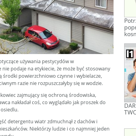
Pot
pop
kos
dotyczące używania pestycydów w
e nie podaje na etykiecie, że może być stosowany
ą środki powierzchniowo czynne i wybielacze,
eciwnym razie nie rozpuszczałyby się w wodzie.
ukowiec zajmujący się ochroną środowiska,
awca nakładał coś, co wyglądało jak proszek do
DAR
osiedlu.
TWO
część detergentu wiatr zdmuchnął z dachów i
eszkańców. Niektórzy ludzie i co najmniej jeden