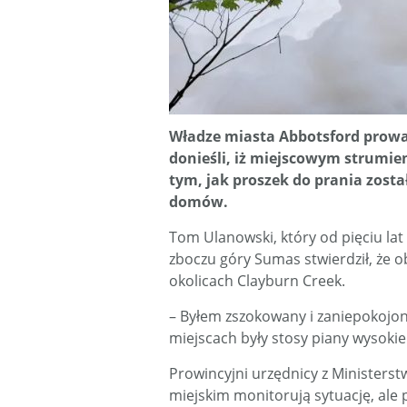
W
ładze miasta
Abbotsford prow
donie
śli, iż miejscowym strumi
tym, jak proszek do prania zosta
domów.
Tom Ulanowski, który od pięciu lat
zboczu góry Sumas stwierdził, że ob
okolicach Clayburn Creek.
– Byłem zszokowany i zaniepokojon
miejscach były stosy piany wysokie
Prowincyjni urzędnicy z Ministerst
miejskim monitorują sytuację, ale 