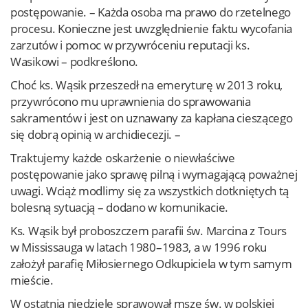
postępowanie. – Każda osoba ma prawo do rzetelnego
procesu. Konieczne jest uwzględnienie faktu wycofania
zarzutów i pomoc w przywróceniu reputacji ks.
Wasikowi – podkreślono.
Choć ks. Wąsik przeszedł na emeryturę w 2013 roku,
przywrócono mu uprawnienia do sprawowania
sakramentów i jest on uznawany za kapłana cieszącego
się dobrą opinią w archidiecezji. –
Traktujemy każde oskarżenie o niewłaściwe
postępowanie jako sprawę pilną i wymagającą poważnej
uwagi. Wciąż modlimy się za wszystkich dotkniętych tą
bolesną sytuacją – dodano w komunikacie.
Ks. Wąsik był proboszczem parafii św. Marcina z Tours
w Mississauga w latach 1980–1983, a w 1996 roku
założył parafię Miłosiernego Odkupiciela w tym samym
mieście.
W ostatnią niedzielę sprawował mszę św. w polskiej