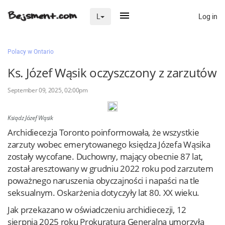
Log in
L
×
Polacy w Ontario
Ks. Józef Wąsik oczyszczony z zarzutów
Na skróty
September 09, 2025, 02:00pm
Zaloguj przez Clascal
Ksiądz Józef Wąsik
Archidiecezja Toronto poinformowała, że wszystkie
zarzuty wobec emerytowanego księdza Józefa Wąsika
×
zostały wycofane. Duchowny, mający obecnie 87 lat,
został aresztowany w grudniu 2022 roku pod zarzutem
poważnego naruszenia obyczajności i napaści na tle
seksualnym. Oskarżenia dotyczyły lat 80. XX wieku.
Jak przekazano w oświadczeniu archidiecezji, 12
sierpnia 2025 roku Prokuratura Generalna umorzyła