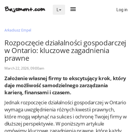
Log in
L
×
Arkadiusz Empel
Rozpoczęcie działalności gospodarczej
w Ontario:­ kluczowe zagadnienia
Na skróty
prawne
Zaloguj przez Clascal
March 22, 2026, 09:00am
Założenie własnej firmy to ekscytujący krok, który
×
daje możliwość samodzielnego zarządzania
karierą, finansami i czasem.
Jednak rozpoczęcie działalności gospodarczej w Ontario
wymaga uwzględnienia różnych kwestii prawnych,
które mogą wpłynąć na sukces i ochronę Twojej firmy w
dłuższej perspektywie. W poniższym artykule
omówimy kluczowe zagadnienia prawne, które każdy