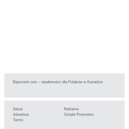
Bejsment.com – wiadomości dla Polaków w Kanadzie
About
Reklama
Advertise
Simple Promotion
Terms