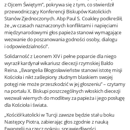
z Ojcem Świętym”, pokrywa się z tym, co stwierdził
przewodniczący Konferencji Biskupów Katolickich
Stanów Zjednoczonych. Abp Paul S. Coakley podkreślił,
że „w czasach naznaczonych konfliktami i napięciami
międzynarodowymi głos papieża stanowi wymagające
wezwanie do poszanowania godności osoby, dialogu
i odpowiedzialności”.
Solidarność z Leonem XIV i pełne poparcie dla niego
wyraził kardynał wikariusz diecezji rzymskiej Baldo
Reina. „Ewangelia Błogosławieństw stanowi istotę misji
Kościoła i nikt zaślepiony złudnym blaskiem swojej
potęgi nie może przeszkodzić w jej głoszeniu” – czytamy
na portalu X. Biskupi poszczególnych włoskich diecezji
wezwali wiernych do modlitwy za papieża i jego posługę
dla Kościoła i świata.
„Kościół katolicki w Turcji zawsze będzie stał u boku
Następcy Piotra, zabierając głos zgodnie z nauką
Ewangelii na rzecz pokoju, sprawiedliwości