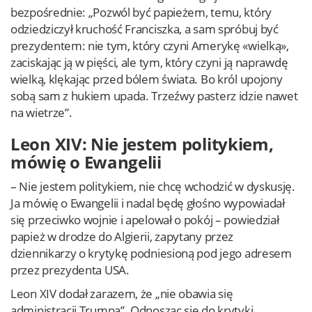
bezpośrednie: „Pozwól być papieżem, temu, który
odziedziczył kruchość Franciszka, a sam spróbuj być
prezydentem: nie tym, który czyni Amerykę «wielką»,
zaciskając ją w pięści, ale tym, który czyni ją naprawdę
wielką, klękając przed bólem świata. Bo król upojony
sobą sam z hukiem upada. Trzeźwy pasterz idzie nawet
na wietrze”.
Leon XIV: Nie jestem politykiem,
mówię o Ewangelii
– Nie jestem politykiem, nie chcę wchodzić w dyskusję.
Ja mówię o Ewangelii i nadal będę głośno wypowiadał
się przeciwko wojnie i apelował o pokój – powiedział
papież w drodze do Algierii, zapytany przez
dziennikarzy o krytykę podniesioną pod jego adresem
przez prezydenta USA.
Leon XIV dodał zarazem, że „nie obawia się
administracji Trumpa”. Odnosząc się do krytyki