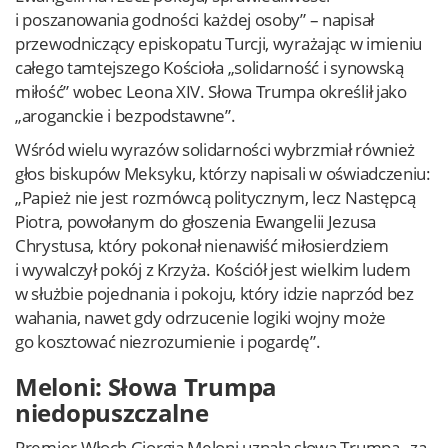
i poszanowania godności każdej osoby” – napisał
przewodniczący episkopatu Turcji, wyrażając w imieniu
całego tamtejszego Kościoła „solidarność i synowską
miłość” wobec Leona XIV. Słowa Trumpa określił jako
„aroganckie i bezpodstawne”.
Wśród wielu wyrazów solidarności wybrzmiał również
głos biskupów Meksyku, którzy napisali w oświadczeniu:
„Papież nie jest rozmówcą politycznym, lecz Następcą
Piotra, powołanym do głoszenia Ewangelii Jezusa
Chrystusa, który pokonał nienawiść miłosierdziem
i wywalczył pokój z Krzyża. Kościół jest wielkim ludem
w służbie pojednania i pokoju, który idzie naprzód bez
wahania, nawet gdy odrzucenie logiki wojny może
go kosztować niezrozumienie i pogardę”.
Meloni: Słowa Trumpa
niedopuszczalne
Premier Włoch Giorgia Meloni uznała słowa Trumpa „za