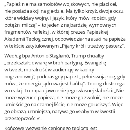
„Papież nie ma samolotów wojskowych, nie płaci ceł,
nie posiada akcji na giełdzie. Ma tylko krzyż, dwoje oczu,
które widziały wojny, i język, który mówi «dość», gdy
potężni milczą” – to jeden z najbardziej wymownych
fragmentów refleksji, w której prezes Papieskiej
Akademii Teologicznej, odpowiedział na ataki na papieża
w tekście zatytułowanym „Pijany król i trzeźwy pasterz”.
Według bpa Antonio Staglianò, Trump chciałby
„przekształcić wiarę w broń partyjną, Ewangelię
w tweet, moralność w audiencję w kaplicy
pogrzebowej”, podczas gdy papież „pełni swoją rolę, gdy
mówi, że energia jądrowa jest hańbą”. Teolog dostrzega
w reakcji Trumpa ujawnienie jego własnej słabości: „Nie
może wyrzucić papieża, nie może go zwolnić, nie może
umieścić go na czarnej liście, nie może go uciszyć. Więc
go obraża, umniejsza, nazywa go «słabym w kwestii
przestępczości»”.
Końcowe wezwanie cenionego teologa jest