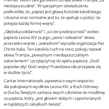
niedopuszczalne”. W specjalnym oświadczeniu
podkreśliła, że „papież jest głową Kościoła katolickiego
i słuszne oraz normalne jest to, że apeluje o pokój i że
potępia każdą formę wojny”.
„Głęboką solidarność” i „szczerą wdzięczność” wobec
papieża Leona XIV za jego „jasne i odważne” słowa
przeciwko wojnie i „watażkom” wyraziła organizacja Pax
Christi Italia. Ten katolicki ruch na rzecz pokoju nazwał
słowa Trumpa „poważnym i niedopuszczalnym
oskarżeniem” i przyłączył się do apelu papieża: „Dość
popisów siły! Dość wojny! Prawdziwa siła przejawia się
w służbie życiu”.
Caritas Internationalis zapewnia o swym wsparciu
dla pokojowych wysiłków Leona XIV, a Ruch Odnowy
w Duchu Świętym zachęca swych członków do modlitwy
za papieża, który „jest głosem słabych i zapomnianych
w najdalszych zakątkach świata”.