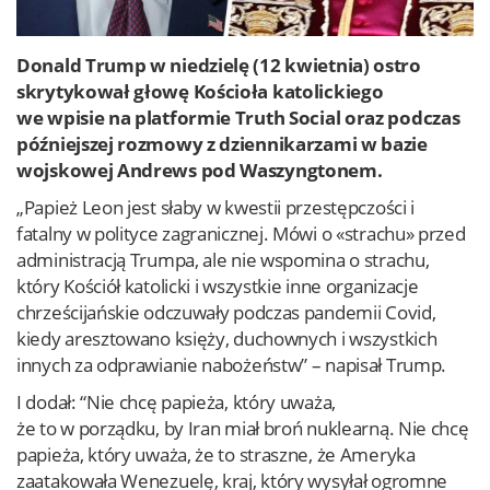
Donald Trump w niedzielę (12 kwietnia) ostro
skrytykował głowę Kościoła katolickiego
we wpisie na platformie Truth Social oraz podczas
późniejszej rozmowy z dziennikarzami w bazie
wojskowej Andrews pod Waszyngtonem.
„Papież Leon jest słaby w kwestii przestępczości i
fatalny w polityce zagranicznej. Mówi o «strachu» przed
administracją Trumpa, ale nie wspomina o strachu,
który Kościół katolicki i wszystkie inne organizacje
chrześcijańskie odczuwały podczas pandemii Covid,
kiedy aresztowano księży, duchownych i wszystkich
innych za odprawianie nabożeństw” – napisał Trump.
I dodał: “Nie chcę papieża, który uważa,
że to w porządku, by Iran miał broń nuklearną. Nie chcę
papieża, który uważa, że to straszne, że Ameryka
zaatakowała Wenezuelę, kraj, który wysyłał ogromne