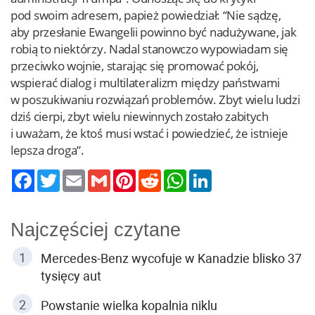
pod swoim adresem, papież powiedział: “Nie sądzę,
aby przesłanie Ewangelii powinno być nadużywane, jak
robią to niektórzy. Nadal stanowczo wypowiadam się
przeciwko wojnie, starając się promować pokój,
wspierać dialog i multilateralizm między państwami
w poszukiwaniu rozwiązań problemów. Zbyt wielu ludzi
dziś cierpi, zbyt wielu niewinnych zostało zabitych
i uważam, że ktoś musi wstać i powiedzieć, że istnieje
lepsza droga”.
Twitter
Email
Gmail
Pinterest
Reddit
WhatsApp
LinkedIn
Najczęściej czytane
Mercedes-Benz wycofuje w Kanadzie blisko 37
tysięcy aut
Powstanie wielka kopalnia niklu