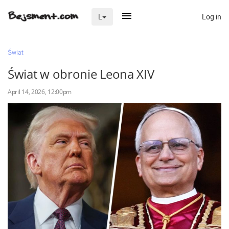
Log in
L
×
Świat
Świat w obronie Leona XIV
Na skróty
April 14, 2026, 12:00pm
Zaloguj przez Clascal
×