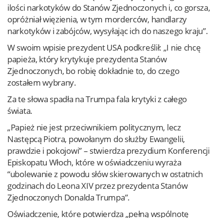
ilości narkotyków do Stanów Zjednoczonych i, co gorsza,
opróżniał więzienia, w tym morderców, handlarzy
narkotyków i zabójców, wysyłając ich do naszego kraju”.
W swoim wpisie prezydent USA podkreślił: „I nie chcę
papieża, który krytykuje prezydenta Stanów
Zjednoczonych, bo robię dokładnie to, do czego
zostałem wybrany.
Za te słowa spadła na Trumpa fala krytyki z całego
świata.
„Papież nie jest przeciwnikiem politycznym, lecz
Następcą Piotra, powołanym do służby Ewangelii,
prawdzie i pokojowi” – stwierdza prezydium Konferencji
Episkopatu Włoch, które w oświadczeniu wyraża
“ubolewanie z powodu słów skierowanych w ostatnich
godzinach do Leona XIV przez prezydenta Stanów
Zjednoczonych Donalda Trumpa”.
Oświadczenie, które potwierdza „pełną wspólnotę