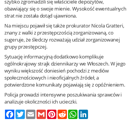
szybko zgromadzili się właściciele depozytów,
obawiający się o swoje mienie. Wysokość ewentualnych
strat nie została dotąd ujawniona.
Na miejscu pojawił się także prokurator Nicola Gratteri,
znany z walki z przestępczością zorganizowaną, co
sugeruje, że śledczy rozważają udział zorganizowanej
grupy przestępczej.
Sytuację informacyjną dodatkowo komplikuje
ogólnokrajowy strajk dziennikarzy we Włoszech. W jego
wyniku większość doniesień pochodzi z mediów
społecznościowych i nieoficjalnych źródeł, a
potwierdzone komunikaty pojawiają się z opóźnieniem.
Policja prowadzi intensywne poszukiwania sprawców i
analizuje okoliczności ich ucieczki.
Twitter
Email
Gmail
Pinterest
Reddit
WhatsApp
LinkedIn