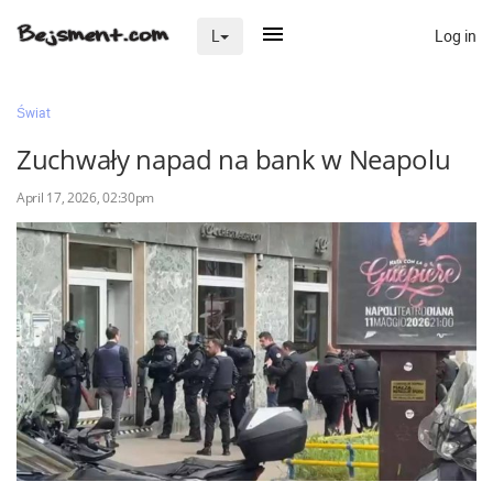
Log in
L
×
Świat
Zuchwały napad na bank w Neapolu
Na skróty
April 17, 2026, 02:30pm
Zaloguj przez Clascal
×