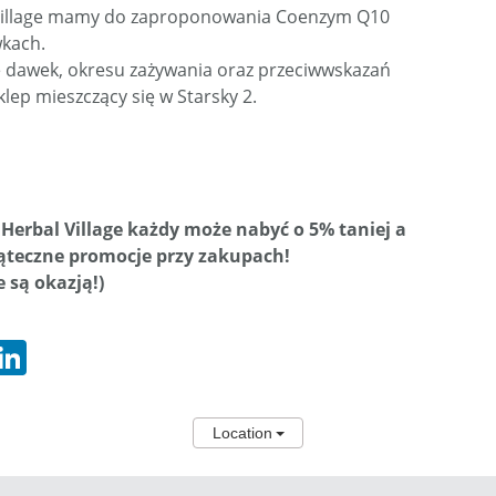
 Village mamy do zaproponowania Coenzym Q10
wkach.
e dawek, okresu zażywania oraz przeciwwskazań
lep mieszczący się w Starsky 2.
Herbal Village każdy może nabyć o 5% taniej a
ąteczne promocje przy zakupach!
e są okazją!)
hatsApp
LinkedIn
Location