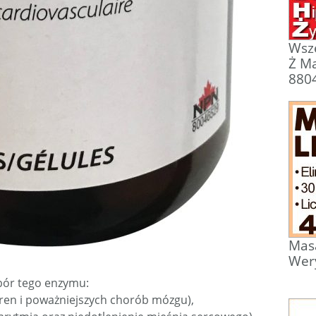
Wsze
Ż Ma
880
Masa
Wer
obór tego enzymu:
ren i poważniejszych chorób mózgu),