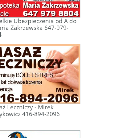
lkie Ubezpieczenia od A do
ria Zakrzewska 647-979-
4
ż Leczniczy - Mirek
ykowicz 416-894-2096