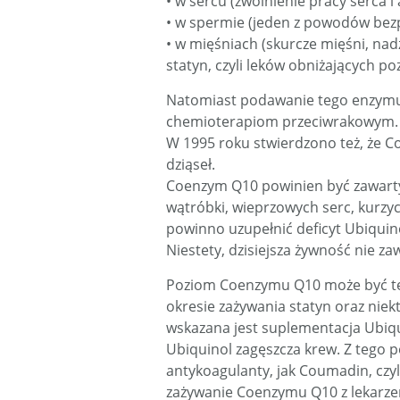
• w sercu (zwolnienie pracy serca 
• w spermie (jeden z powodów bez
• w mięśniach (skurcze mięśni, na
statyn, czyli leków obniżających po
Natomiast podawanie tego enzymu j
chemioterapiom przeciwrakowym.
W 1995 roku stwierdzono też, że 
dziąseł.
Coenzym Q10 powinien być zawart
wątróbki, wieprzowych serc, kurzyc
powinno uzupełnić deficyt Ubiquin
Niestety, dzisiejsza żywność nie za
Poziom Coenzymu Q10 może być te
okresie zażywania statyn oraz niekt
wskazana jest suplementacja Ubiq
Ubiquinol zagęszcza krew. Z teg
antykoagulanty, jak Coumadin, czy
zażywanie Coenzymu Q10 z lekarzem