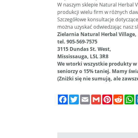
W naszym sklepie Natural Herbal
produkcji wielu firm w różnych da
Szczegółowe konsultacje dotycząc
można uzyskać odwiedzając nasz sk
Zielarnia Natural Herbal Village,
tel. 905-569-7575
3115 Dundas St. West,
Mississauga, L5L 3R8
We wtorki wszystkie produkty w 
seniorzy o 15% taniej. Mamy świ
(Zniżki się nie sumują, ale zawsz
Twitter
Email
Gmail
Pinterest
Reddit
W