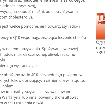
i arytmia oraz niedotlenienie mięśnia sercowego),
płodności mężczyzn),
dzwyczajna słabość mięśni, bóle po zażywaniu
ziom cholesterolu).
est wielce pomocne, jeśli towarzyszy radio- i
Coenzym Q10 wspomaga znacząco leczenie chorób
Ogrz
nat
y w naszym pożywieniu. Spożywanie wołowej
739
h udek, makreli czerwonej, oliwek i sezamu
olu.
wiera go wystarczająco.
ż obniżony aż do 40% niezbędnego poziomu w
órych leków obniżających ciśnienie krwi. Stąd też
uinolem.
o powodu osoby zażywające zaawansowane
li Warfaryna, lub inne, powinny skonsultować
 w celu ustalenia dawki.