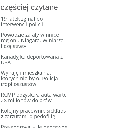
częściej czytane
19-latek zginął po
interwencji policji
Powodzie zalały winnice
regionu Niagara. Winiarze
liczą straty
Kanadyjka deportowana z
USA
Wynajęli mieszkania,
których nie było. Policja
tropi oszustów
RCMP odzyskała auta warte
28 milionów dolarów
Kolejny pracownik SickKids
z zarzutami o pedofilię
Pre-approval - Ile naprawdę