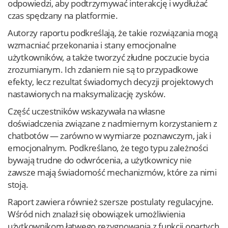
odpowiedzi, aby podtrzymywać interakcję i wydłużać
czas spędzany na platformie.
Autorzy raportu podkreślają, że takie rozwiązania mogą
wzmacniać przekonania i stany emocjonalne
użytkowników, a także tworzyć złudne poczucie bycia
zrozumianym. Ich zdaniem nie są to przypadkowe
efekty, lecz rezultat świadomych decyzji projektowych
nastawionych na maksymalizację zysków.
Część uczestników wskazywała na własne
doświadczenia związane z nadmiernym korzystaniem z
chatbotów — zarówno w wymiarze poznawczym, jak i
emocjonalnym. Podkreślano, że tego typu zależności
bywają trudne do odwrócenia, a użytkownicy nie
zawsze mają świadomość mechanizmów, które za nimi
stoją.
Raport zawiera również szersze postulaty regulacyjne.
Wśród nich znalazł się obowiązek umożliwienia
użytkownikom łatwego rezygnowania z funkcji opartych