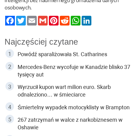
inteligencji bez nadmiernego gromadzenia danych
osobowych.
Twitter
Email
Gmail
Pinterest
Reddit
WhatsApp
LinkedIn
Najczęściej czytane
Powódź sparaliżowała St. Catharines
Mercedes-Benz wycofuje w Kanadzie blisko 37
tysięcy aut
Wyrzucił kupon wart milion euro. Skarb
odnaleziono… w śmieciarce
Śmiertelny wypadek motocyklisty w Brampton
267 zatrzymań w walce z narkobiznesem w
Oshawie