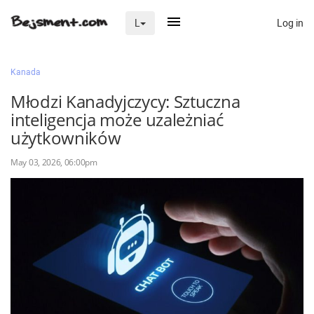
Log in
L
×
Kanada
Młodzi Kanadyjczycy: Sztuczna
inteligencja może uzależniać
Na skróty
użytkowników
Zaloguj przez Clascal
May 03, 2026, 06:00pm
×