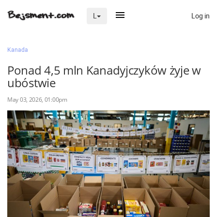
Log in
L
×
Kanada
Ponad 4,5 mln Kanadyjczyków żyje w
ubóstwie
Na skróty
May 03, 2026, 01:00pm
Zaloguj przez Clascal
×