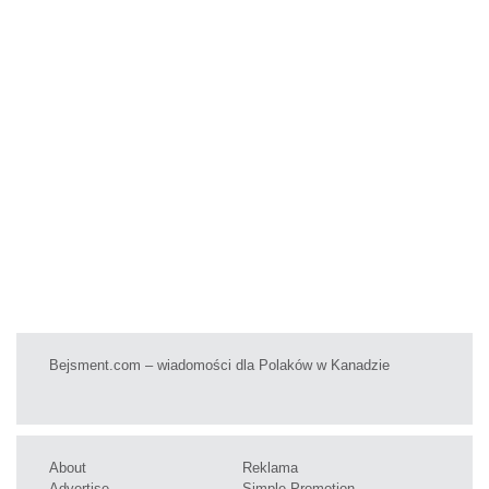
Bejsment.com – wiadomości dla Polaków w Kanadzie
About
Reklama
Advertise
Simple Promotion