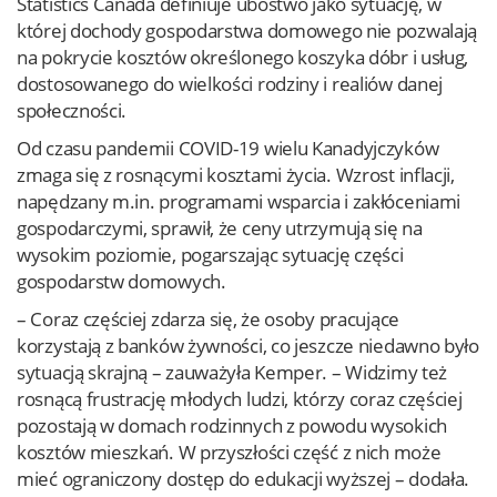
Statistics Canada definiuje ubóstwo jako sytuację, w
której dochody gospodarstwa domowego nie pozwalają
na pokrycie kosztów określonego koszyka dóbr i usług,
dostosowanego do wielkości rodziny i realiów danej
społeczności.
Od czasu pandemii COVID-19 wielu Kanadyjczyków
zmaga się z rosnącymi kosztami życia. Wzrost inflacji,
napędzany m.in. programami wsparcia i zakłóceniami
gospodarczymi, sprawił, że ceny utrzymują się na
wysokim poziomie, pogarszając sytuację części
gospodarstw domowych.
– Coraz częściej zdarza się, że osoby pracujące
korzystają z banków żywności, co jeszcze niedawno było
sytuacją skrajną – zauważyła Kemper. – Widzimy też
rosnącą frustrację młodych ludzi, którzy coraz częściej
pozostają w domach rodzinnych z powodu wysokich
kosztów mieszkań. W przyszłości część z nich może
mieć ograniczony dostęp do edukacji wyższej – dodała.