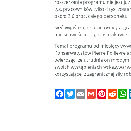
rozszerzanie programu nie jest już
tys. pracowników tylko 4 tys. zos
około 3,6 proc. całego personelu.
Sieć wyjaśniła, że pracownicy zagra
miejscowościach, gdzie brakowało
Temat programu od miesięcy wywoł
Konserwatystów Pierre Poilievre a
twierdząc, że utrudnia on młodym 
swoich wystąpieniach wskazywał wł
korzystającej z zagranicznej siły ro
Twitter
Email
Gmail
Pinterest
Reddit
W