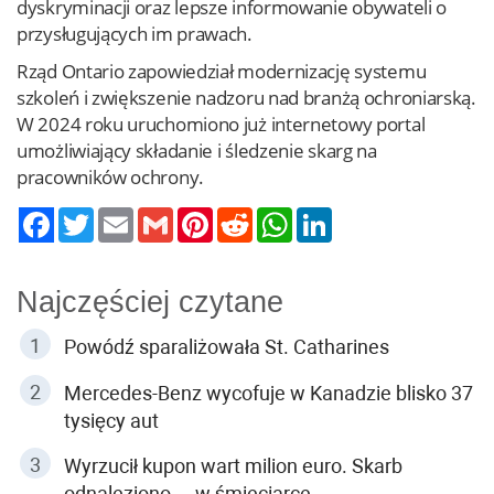
dyskryminacji oraz lepsze informowanie obywateli o
przysługujących im prawach.
Rząd Ontario zapowiedział modernizację systemu
szkoleń i zwiększenie nadzoru nad branżą ochroniarską.
W 2024 roku uruchomiono już internetowy portal
umożliwiający składanie i śledzenie skarg na
pracowników ochrony.
Twitter
Email
Gmail
Pinterest
Reddit
WhatsApp
LinkedIn
Najczęściej czytane
Powódź sparaliżowała St. Catharines
Mercedes-Benz wycofuje w Kanadzie blisko 37
tysięcy aut
Wyrzucił kupon wart milion euro. Skarb
odnaleziono… w śmieciarce