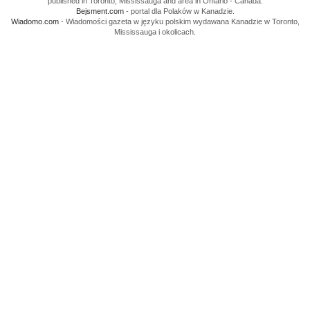
published in Toronto, Mississauga and area in Ontario - Canada.
Bejsment.com
- portal dla Polaków w Kanadzie.
Wiadomo.com
- Wiadomości gazeta w języku polskim wydawana Kanadzie w Toronto,
Mississauga i okolicach.