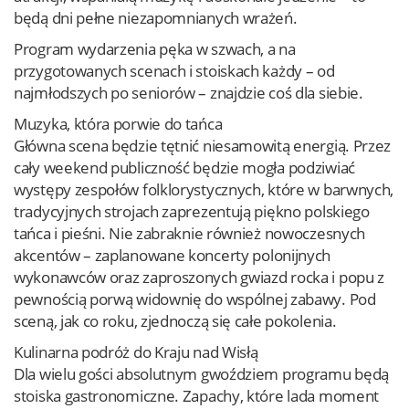
będą dni pełne niezapomnianych wrażeń.
Program wydarzenia pęka w szwach, a na
przygotowanych scenach i stoiskach każdy – od
najmłodszych po seniorów – znajdzie coś dla siebie.
Muzyka, która porwie do tańca
Główna scena będzie tętnić niesamowitą energią. Przez
cały weekend publiczność będzie mogła podziwiać
występy zespołów folklorystycznych, które w barwnych,
tradycyjnych strojach zaprezentują piękno polskiego
tańca i pieśni. Nie zabraknie również nowoczesnych
akcentów – zaplanowane koncerty polonijnych
wykonawców oraz zaproszonych gwiazd rocka i popu z
pewnością porwą widownię do wspólnej zabawy. Pod
sceną, jak co roku, zjednoczą się całe pokolenia.
Kulinarna podróż do Kraju nad Wisłą
Dla wielu gości absolutnym gwoździem programu będą
stoiska gastronomiczne. Zapachy, które lada moment