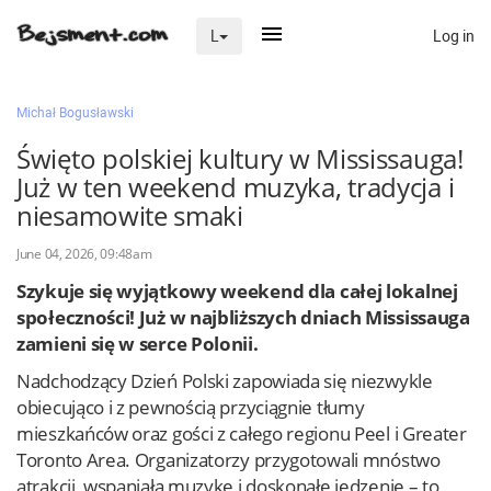
Log in
L
×
Michał Bogusławski
Święto polskiej kultury w Mississauga!
Już w ten weekend muzyka, tradycja i
Na skróty
niesamowite smaki
Zaloguj przez Clascal
June 04, 2026, 09:48am
Szykuje się wyjątkowy weekend dla całej lokalnej
×
społeczności! Już w najbliższych dniach Mississauga
zamieni się w serce Polonii.
Nadchodzący Dzień Polski zapowiada się niezwykle
obiecująco i z pewnością przyciągnie tłumy
mieszkańców oraz gości z całego regionu Peel i Greater
Toronto Area. Organizatorzy przygotowali mnóstwo
atrakcji, wspaniałą muzykę i doskonałe jedzenie – to