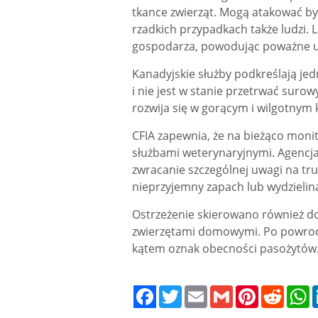
tkance zwierząt. Mogą atakować byd
rzadkich przypadkach także ludzi. L
gospodarza, powodując poważne us
Kanadyjskie służby podkreślają jed
i nie jest w stanie przetrwać sur
rozwija się w gorącym i wilgotnym 
CFIA zapewnia, że na bieżąco moni
służbami weterynaryjnymi. Agencja
zwracanie szczególnej uwagi na tru
nieprzyjemny zapach lub wydzielin
Ostrzeżenie skierowano również d
zwierzętami domowymi. Po powroci
kątem oznak obecności pasożytów
Twitter
Email
Gmail
Pinterest
Reddit
W