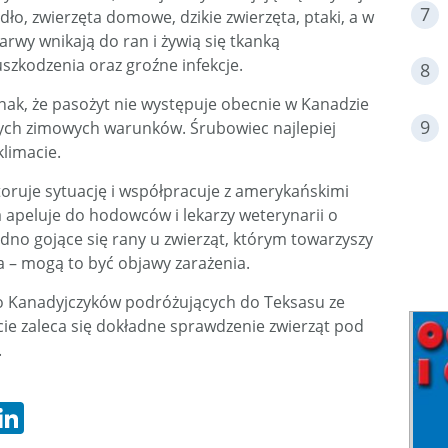
ło, zwierzęta domowe, dzikie zwierzęta, ptaki, a w
arwy wnikają do ran i żywią się tkanką
zkodzenia oraz groźne infekcje.
nak, że pasożyt nie występuje obecnie w Kanadzie
owych zimowych warunków. Śrubowiec najlepiej
klimacie.
toruje sytuację i współpracuje z amerykańskimi
 apeluje do hodowców i lekarzy weterynarii o
dno gojące się rany u zwierząt, którym towarzyszy
a – mogą to być objawy zarażenia.
o Kanadyjczyków podróżujących do Teksasu ze
e zaleca się dokładne sprawdzenie zwierząt pod
.
hatsApp
LinkedIn