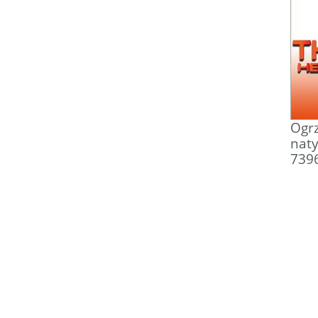
Ogrz
nat
739