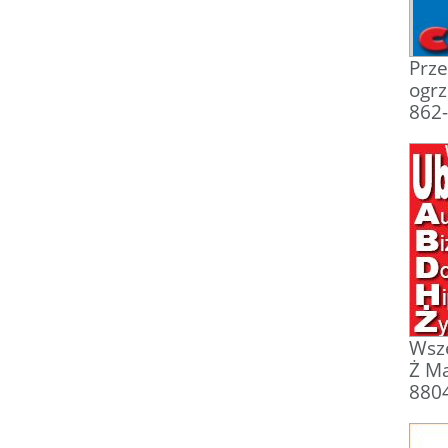
Prze
ogrz
862
Wsze
Ż Ma
880