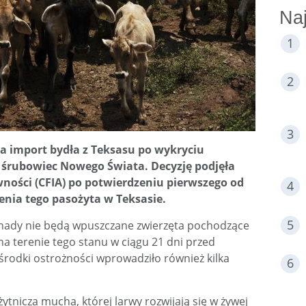
Naj
 import bydła z Teksasu po wykryciu
 śrubowiec Nowego Świata. Decyzję podjęła
ności (CFIA) po potwierdzeniu pierwszego od
enia tego pasożyta w Teksasie.
anady nie będą wpuszczane zwierzęta pochodzące
 na terenie tego stanu w ciągu 21 dni przed
rodki ostrożności wprowadziło również kilka
tnicza mucha, której larwy rozwijają się w żywej