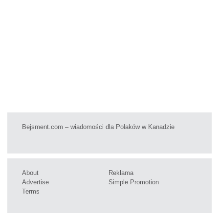
Bejsment.com – wiadomości dla Polaków w Kanadzie
About
Reklama
Advertise
Simple Promotion
Terms