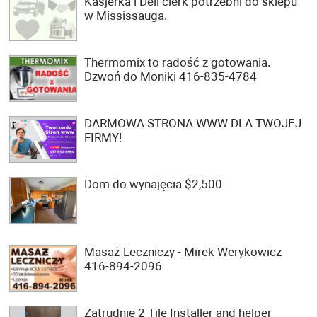
Kasjerka i Deli clerk potrzebni do sklepu
w Mississauga.
Thermomix to radość z gotowania.
Dzwoń do Moniki 416-835-4784
DARMOWA STRONA WWW DLA TWOJEJ
FIRMY!
Dom do wynajęcia $2,500
Masaż Leczniczy - Mirek Werykowicz
416-894-2096
Zatrudnię 2 Tile Installer and helper