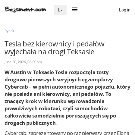
Log in
L
×
Rynek
Tesla bez kierownicy i pedałów
wyjechała na drogi Teksasie
Na skróty
June 30, 2026, 08:00pm
Zaloguj przez Clascal
W Austin w Teksasie Tesla rozpoczęła testy
drogowe pierwszych seryjnych egzemplarzy
Cybercab – w pełni autonomicznego pojazdu, który
×
nie posiada ani kierownicy, ani pedałów. To
znacący krok w kierunku wprowadzenia
prawdziwych robotaxi, czyli samochodów
całkowicie samodzielnie poruszających się po
drogach publicznych
.
Cybercab, zaprezentowany po raz pierwszy przez Elona