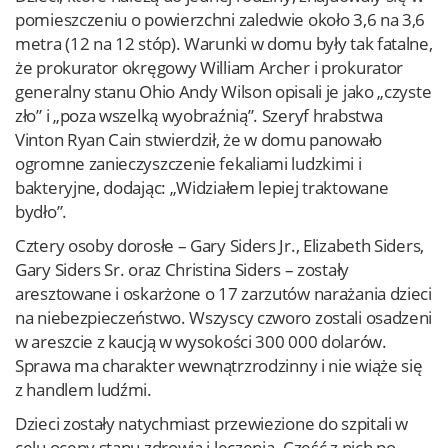
pomieszczeniu o powierzchni zaledwie około 3,6 na 3,6
metra (12 na 12 stóp). Warunki w domu były tak fatalne,
że prokurator okręgowy William Archer i prokurator
generalny stanu Ohio Andy Wilson opisali je jako „czyste
zło” i „poza wszelką wyobraźnią”. Szeryf hrabstwa
Vinton Ryan Cain stwierdził, że w domu panowało
ogromne zanieczyszczenie fekaliami ludzkimi i
bakteryjne, dodając: „Widziałem lepiej traktowane
bydło”.
Cztery osoby dorosłe – Gary Siders Jr., Elizabeth Siders,
Gary Siders Sr. oraz Christina Siders – zostały
aresztowane i oskarżone o 17 zarzutów narażania dzieci
na niebezpieczeństwo. Wszyscy czworo zostali osadzeni
w areszcie z kaucją w wysokości 300 000 dolarów.
Sprawa ma charakter wewnątrzrodzinny i nie wiąże się
z handlem ludźmi.
Dzieci zostały natychmiast przewiezione do szpitali w
celu oceny stanu zdrowia i leczenia. Część z nich po