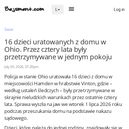
Log in
L
×
Świat
16 dzieci uratowanych z domu w
Ohio. Przez cztery lata były
Na skróty
przetrzymywane w jednym pokoju
Zaloguj przez Clascal
July 03, 2026, 07:20pm
Policja w stanie Ohio uratowała 16 dzieci z domu w
×
miejscowości Hamden w hrabstwie Vinton, gdzie –
według ustaleń śledczych – były przetrzymywane w
skrajnie nieludzkich warunkach przez ostatnie cztery
lata. Sprawa wyszła na jaw we wtorek 1 lipca 2026 roku
podczas przeszukania domu na podstawie nakazu
sądowego.
Dzieci, które należą do jednej rodziny, znajdowały się w