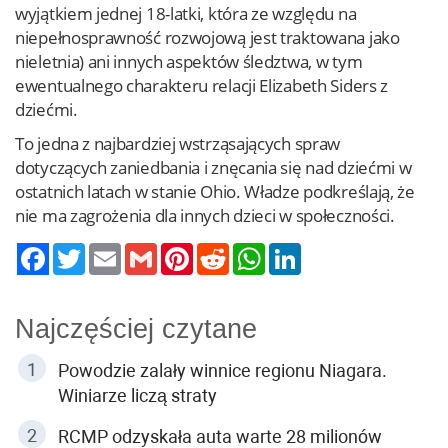
wyjątkiem jednej 18-latki, która ze względu na
niepełnosprawność rozwojową jest traktowana jako
nieletnia) ani innych aspektów śledztwa, w tym
ewentualnego charakteru relacji Elizabeth Siders z
dziećmi.
To jedna z najbardziej wstrząsających spraw
dotyczących zaniedbania i znęcania się nad dziećmi w
ostatnich latach w stanie Ohio. Władze podkreślają, że
nie ma zagrożenia dla innych dzieci w społeczności.
Twitter
Email
Gmail
Pinterest
Reddit
WhatsApp
LinkedIn
Najczęściej czytane
Powodzie zalały winnice regionu Niagara.
Winiarze liczą straty
RCMP odzyskała auta warte 28 milionów