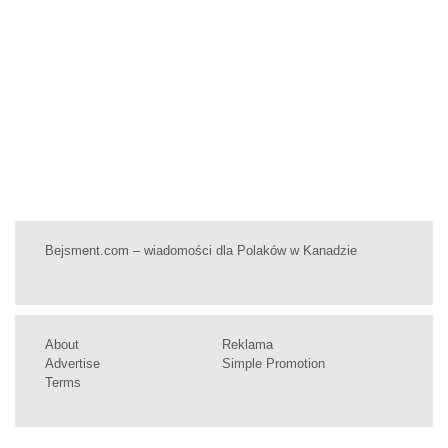
Bejsment.com – wiadomości dla Polaków w Kanadzie
About
Reklama
Advertise
Simple Promotion
Terms