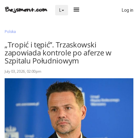
Log in
L
×
Polska
„Tropić i tępić”. Trzaskowski
zapowiada kontrole po aferze w
Na skróty
Szpitalu Południowym
Zaloguj przez Clascal
July 03, 2026, 02:00pm
×