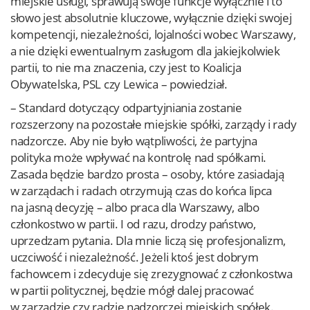
miejskie usługi, sprawują swoje funkcje wyłącznie i to
słowo jest absolutnie kluczowe, wyłącznie dzięki swojej
kompetencji, niezależności, lojalności wobec Warszawy,
a nie dzięki ewentualnym zasługom dla jakiejkolwiek
partii, to nie ma znaczenia, czy jest to Koalicja
Obywatelska, PSL czy Lewica – powiedział.
– Standard dotyczący odpartyjniania zostanie
rozszerzony na pozostałe miejskie spółki, zarządy i rady
nadzorcze. Aby nie było wątpliwości, że partyjna
polityka może wpływać na kontrolę nad spółkami.
Zasada będzie bardzo prosta – osoby, które zasiadają
w zarządach i radach otrzymują czas do końca lipca
na jasną decyzję – albo praca dla Warszawy, albo
członkostwo w partii. I od razu, drodzy państwo,
uprzedzam pytania. Dla mnie liczą się profesjonalizm,
uczciwość i niezależność. Jeżeli ktoś jest dobrym
fachowcem i zdecyduje się zrezygnować z członkostwa
w partii politycznej, będzie mógł dalej pracować
w zarządzie czy radzie nadzorczej miejskich spółek.