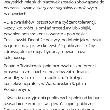
wszystkich miejskich placówek zostało zobowiązane do
przeanalizowania skarg oraz sygnałów o możliwych
nadużyciach.
– Dla cwaniaków i oszustów ma być zero tolerancji.
Każdy, kto próbuje omijać procedury lub kolejki,
powinien ponieść konsekwencje – powiedział
Trzaskowski. Dodał, że politycy, podobnie jak wszyscy
pacjenci, mają prawo korzystać z publicznej służby
zdrowia, ale nie mogą być przyjmowani poza
kolejnością.
Ponadto Trzaskowski poinformował na konferencji
prasowej o zmianach standardów zatrudniania
w podległych miejskich spółkach. To kolejna
konsekwencja afery w Warszawskim Szpitalu
Południowym.
– Kwestia upartyjnienia publicznych spółek od lat budzi
uzasadnione emocje i wątpliwości opinii publicznej.
Czy to oznacza, że politycy nie mogą być dobrymi