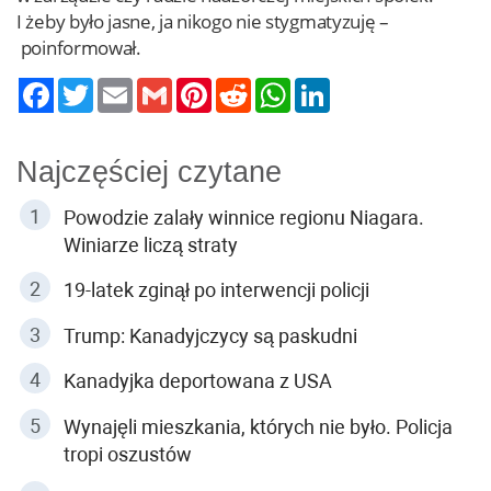
I żeby było jasne, ja nikogo nie stygmatyzuję –
poinformował.
Twitter
Email
Gmail
Pinterest
Reddit
WhatsApp
LinkedIn
Najczęściej czytane
Powodzie zalały winnice regionu Niagara.
Winiarze liczą straty
19-latek zginął po interwencji policji
Trump: Kanadyjczycy są paskudni
Kanadyjka deportowana z USA
Wynajęli mieszkania, których nie było. Policja
tropi oszustów