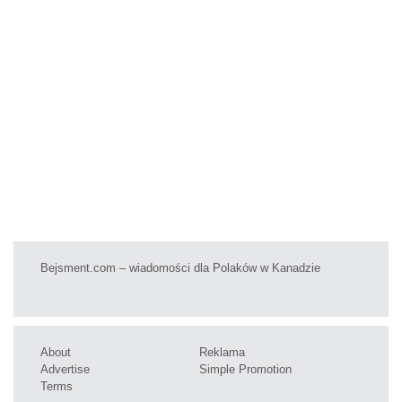
Bejsment.com – wiadomości dla Polaków w Kanadzie
About
Reklama
Advertise
Simple Promotion
Terms