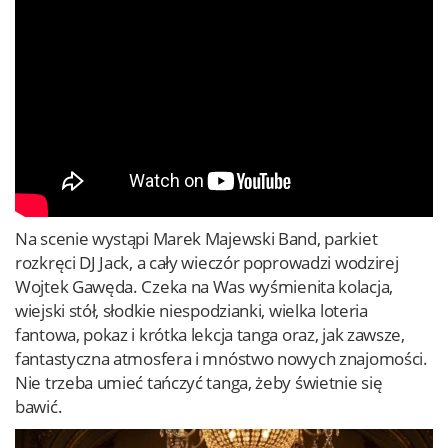
Na scenie wystąpi Marek Majewski Band, parkiet
rozkręci DJ Jack, a cały wieczór poprowadzi wodzirej
Wojtek Gawęda. Czeka na Was wyśmienita kolacja,
wiejski stół, słodkie niespodzianki, wielka loteria
fantowa, pokaz i krótka lekcja tanga oraz, jak zawsze,
fantastyczna atmosfera i mnóstwo nowych znajomości.
Nie trzeba umieć tańczyć tanga, żeby świetnie się
bawić.