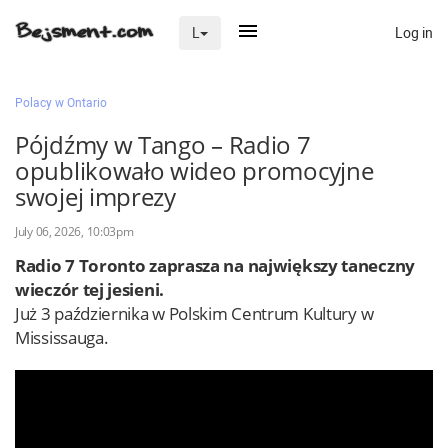
Log in
L
×
Polacy w Ontario
Pójdźmy w Tango – Radio 7
opublikowało wideo promocyjne
Na skróty
swojej imprezy
Zaloguj przez Clascal
July 06, 2026, 10:03pm
Radio 7 Toronto zaprasza na największy taneczny
×
wieczór tej jesieni.
Już 3 października w Polskim Centrum Kultury w
Mississauga.