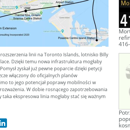
Mort
refi
416
zszerzenia linii na Toronto Islands, lotnisko Billy
 Place. Dzięki temu nowa infrastruktura mogłaby
.Pomysł zyskał już pewne poparcie dzięki petycji
zcze włączony do oficjalnych planów
imo to jego potencjał poprawy mobilności w
o rozważenia. W dobie rosnącego zapotrzebowania
 taka ekspresowa linia mogłaby stać się ważnym
Pot
pop
hatsApp
LinkedIn
kos