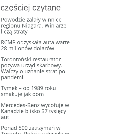
częściej czytane
Powodzie zalały winnice
regionu Niagara. Winiarze
liczą straty
RCMP odzyskała auta warte
28 milionów dolarów
Torontoński restaurator
pozywa urząd skarbowy.
Walczy o uznanie strat po
pandemii
Tymek – od 1989 roku
smakuje jak dom
Mercedes-Benz wycofuje w
Kanadzie blisko 37 tysięcy
aut
Ponad 500 zatrzymań w
Toronto. Policja uderzyła w