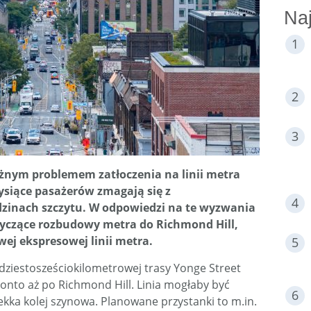
Naj
ażnym problemem zatłoczenia na linii metra
tysiące pasażerów zmagają się z
zinach szczytu. W odpowiedzi na te wyzwania
tyczące rozbudowy metra do Richmond Hill,
ej ekspresowej linii metra.
ziestosześciokilometrowej trasy Yonge Street
onto aż po Richmond Hill. Linia mogłaby być
ekka kolej szynowa. Planowane przystanki to m.in.