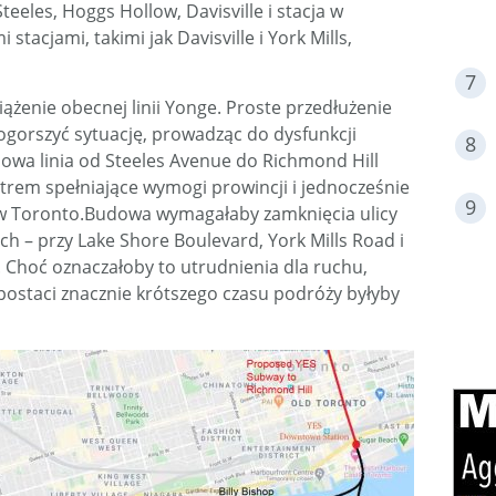
teeles, Hoggs Hollow, Davisville i stacja w
stacjami, takimi jak Davisville i York Mills,
żenie obecnej linii Yonge. Proste przedłużenie
gorszyć sytuację, prowadząc do dysfunkcji
nowa linia od Steeles Avenue do Richmond Hill
trem spełniające wymogi prowincji i jednocześnie
 w Toronto.Budowa wymagałaby zamknięcia ulicy
h – przy Lake Shore Boulevard, York Mills Road i
a. Choć oznaczałoby to utrudnienia dla ruchu,
postaci znacznie krótszego czasu podróży byłyby