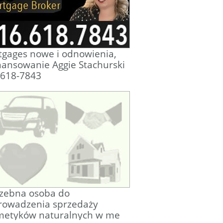
gages nowe i odnowienia,
nansowanie Aggie Stachurski
-618-7843
rzebna osoba do
rowadzenia sprzedaży
metyków naturalnych w me