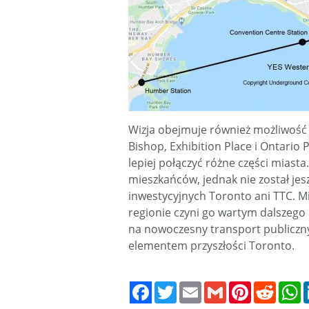
Wizja obejmuje również możliwość ro
Bishop, Exhibition Place i Ontario
lepiej połączyć różne części miasta
mieszkańców, jednak nie został jes
inwestycyjnych Toronto ani TTC. M
regionie czyni go wartym dalszeg
na nowoczesny transport publiczny
elementem przyszłości Toronto.
Twitter
Email
Gmail
Pinterest
Reddit
W