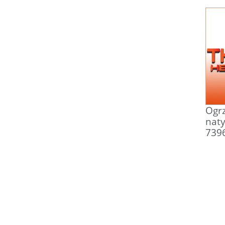
Ogrz
nat
739