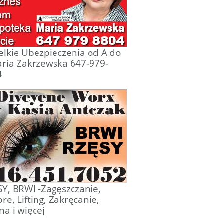
lkie Ubezpieczenia od A do
ria Zakrzewska 647-979-
4
Y, BRWI -Zagęszczanie,
e, Lifting, Zakręcanie,
a i więcej