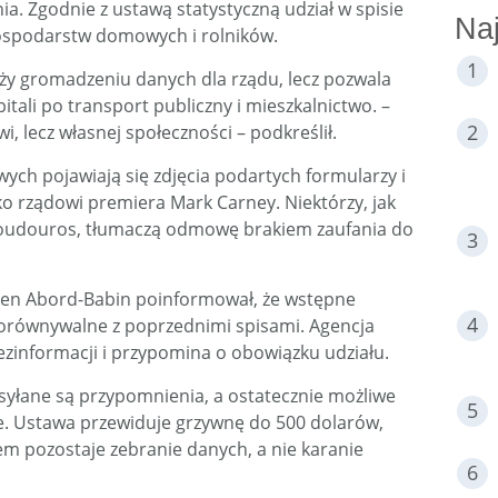
nia. Zgodnie z ustawą statystyczną udział w spisie
Naj
gospodarstw domowych i rolników.
łuży gromadzeniu danych dla rządu, lecz pozwala
pitali po transport publiczny i mieszkalnictwo. –
i, lecz własnej społeczności – podkreślił.
ch pojawiają się zdjęcia podartych formularzy i
ko rządowi premiera Mark Carney. Niektórzy, jak
udouros, tłumaczą odmowę brakiem zaufania do
lien Abord-Babin poinformował, że wstępne
porównywalne z poprzednimi spisami. Agencja
ezinformacji i przypomina o obowiązku udziału.
yłane są przypomnienia, a ostatecznie możliwe
e. Ustawa przewiduje grzywnę do 500 dolarów,
em pozostaje zebranie danych, a nie karanie