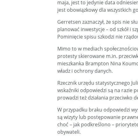
maja, jest to jedynie data odniesie
jest obowiązkowy dla wszystkich 
Gerretsen zaznaczył, że spis nie s
planować inwestycje – od szkół i sz
Pominięcie spisu szkodzi nie rządow
Mimo to w mediach społecznościowy
protesty skierowane m.in. przeciw
mieszkanka Brampton Nina Koumo
władz i ochrony danych.
Rzecznik urzędu statystycznego Ju
wskaźniki odpowiedzi są na razie 
prowadzi też działania przeciwko d
W przypadku braku odpowiedzi wys
są wizyty lub postępowanie prawn
choć – jak podkreślono – priorytet
obywateli.