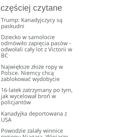
częściej czytane
Trump: Kanadyjczycy są
paskudni
Dziecko w samolocie
odmówiło zapięcia pasów -
odwołali cały lot z Victorii w
BC
Największe złoże ropy w
Polsce. Niemcy chcą
zablokować wydobycie
16-latek zatrzymany po tym,
jak wycelował broń w
policjantów
Kanadyjka deportowana z
USA
Powodzie zalały winnice
regionu Niagara. Winiarze