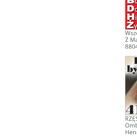
Wsze
Ż Ma
880
RZĘS
Ombr
Henn