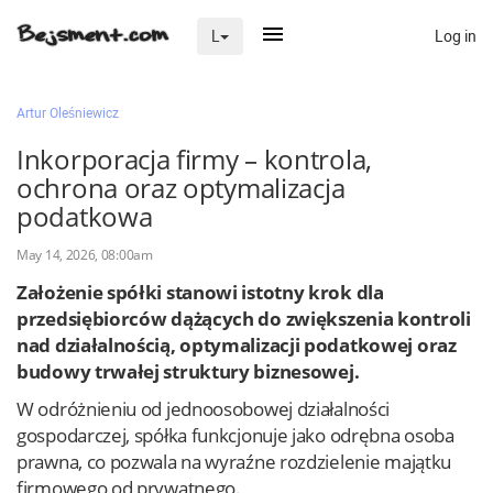
Log in
L
×
Artur Oleśniewicz
Inkorporacja firmy – kontrola,
ochrona oraz optymalizacja
Na skróty
podatkowa
Zaloguj przez Clascal
May 14, 2026, 08:00am
Założenie spółki stanowi istotny krok dla
×
przedsiębiorców dążących do zwiększenia kontroli
nad działalnością, optymalizacji podatkowej oraz
budowy trwałej struktury biznesowej.
W odróżnieniu od jednoosobowej działalności
gospodarczej, spółka funkcjonuje jako odrębna osoba
prawna, co pozwala na wyraźne rozdzielenie majątku
firmowego od prywatnego.