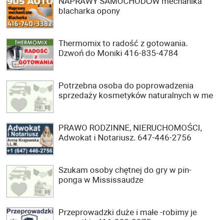
NAPRAWY SAMOCHODÓW mechanika
blacharka opony
Thermomix to radość z gotowania.
Dzwoń do Moniki 416-835-4784
Potrzebna osoba do poprowadzenia
sprzedaży kosmetyków naturalnych w me
PRAWO RODZINNE, NIERUCHOMOŚCI,
Adwokat i Notariusz. 647-446-2756
Szukam osoby chętnej do gry w pin-
ponga w Mississaudze
Przeprowadzki duże i małe -robimy je