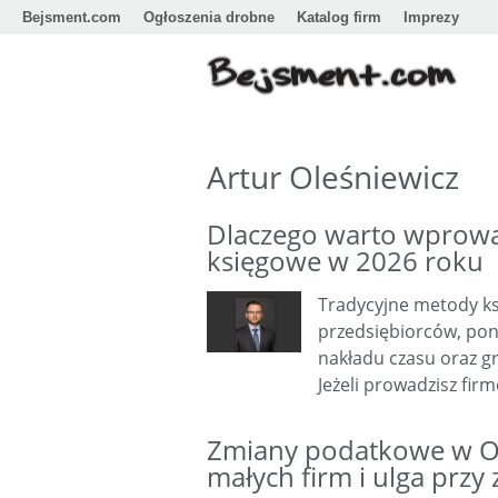
Bejsment.com
Ogłoszenia drobne
Katalog firm
Imprezy
Artur Oleśniewicz
Dlaczego warto wprow
księgowe w 2026 roku
Tradycyjne metody ksi
przedsiębiorców, po
nakładu czasu oraz g
Jeżeli prowadzisz fir
Zmiany podatkowe w On
małych firm i ulga prz