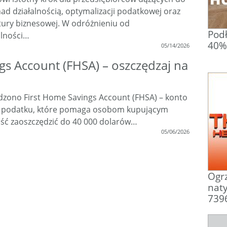
nad działalnością, optymalizacji podatkowej oraz
tury biznesowej. W odróżnieniu od
Podł
alności…
40% 
05/14/2026
gs Account (FHSA) – oszczędzaj na
zono First Home Savings Account (FHSA) – konto
 podatku, które pomaga osobom kupującym
ść zaoszczędzić do 40 000 dolarów…
05/06/2026
Ogrz
nat
739