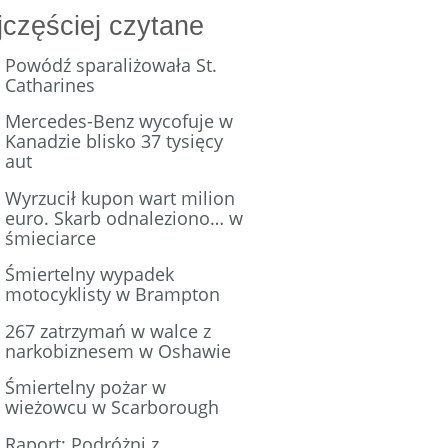
jczęściej czytane
Powódź sparaliżowała St.
Catharines
Mercedes-Benz wycofuje w
Kanadzie blisko 37 tysięcy
aut
Wyrzucił kupon wart milion
euro. Skarb odnaleziono… w
śmieciarce
Śmiertelny wypadek
motocyklisty w Brampton
267 zatrzymań w walce z
narkobiznesem w Oshawie
Śmiertelny pożar w
wieżowcu w Scarborough
Raport: Podróżni z