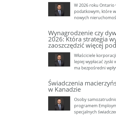
W 2026 roku Ontario
podatkowym, które wp
nowych nieruchomośc
Wynagrodzenie czy dyw
2026: Która strategia 
zaoszczędzić więcej po
Właściciele korporacj
lepiej wypłacać zysk
ma bezpośredni wpły
Świadczenia macierzyń
w Kanadzie
Osoby samozatrudnio
programem Employmen
specjalnych świadczeń