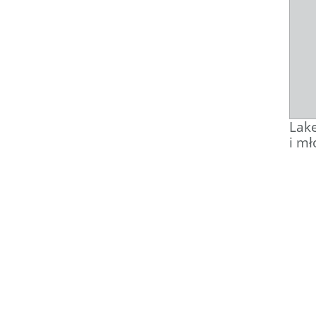
Lake
i mł