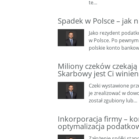
te…
Spadek w Polsce – jak 
Jako rezydent podat
w Polsce. Po pewnym c
polskie konto bankow
Miliony czeków czekają 
Skarbowy jest Ci winien
Czeki wystawione prz
je zrealizować w dowo
został zgubiony lub…
Inkorporacja firmy – ko
optymalizacja podatko
Założenie spółki stan