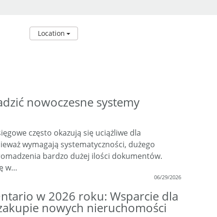
Location
adzić nowoczesne systemy
ęgowe często okazują się uciążliwe dla
nieważ wymagają systematyczności, dużego
romadzenia bardzo dużej ilości dokumentów.
mę w…
06/29/2026
tario w 2026 roku: Wsparcie dla
y zakupie nowych nieruchomości