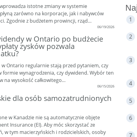
 wprowadza istotne zmiany w systemie
Na
łyną zarówno na korporacje, jak i nabywców
i. Zgodnie z budżetem prowincji, rząd…
06/19/2026
idendy w Ontario po budżecie
wypłaty zysków pozwala
datku?
i w Ontario regularnie stają przed pytaniem, czy
i w formie wynagrodzenia, czy dywidend. Wybór ten
w na wysokość całkowitego…
06/15/2026
skie dla osób samozatrudnionych
ne w Kanadzie nie są automatycznie objęte
t Insurance (EI). Aby móc skorzystać ze
, w tym macierzyńskich i rodzicielskich, osoby