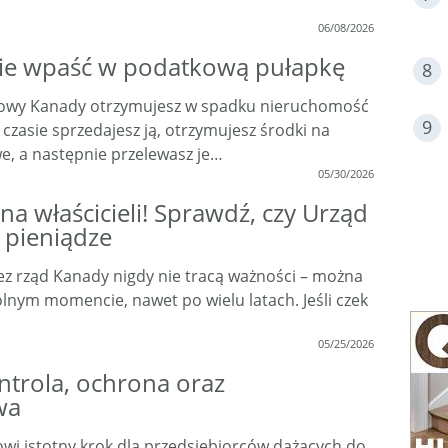
06/08/2026
nie wpaść w podatkową pułapkę
kowy Kanady otrzymujesz w spadku nieruchomość
zasie sprzedajesz ją, otrzymujesz środki na
e, a następnie przelewasz je…
05/30/2026
na właścicieli! Sprawdź, czy Urząd
 pieniądze
ez rząd Kanady nigdy nie tracą ważności – można
lnym momencie, nawet po wielu latach. Jeśli czek
05/25/2026
ntrola, ochrona oraz
wa
owi istotny krok dla przedsiębiorców dążących do