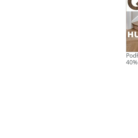
Podł
40% 