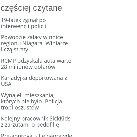
częściej czytane
19-latek zginął po
interwencji policji
Powodzie zalały winnice
regionu Niagara. Winiarze
liczą straty
RCMP odzyskała auta warte
28 milionów dolarów
Kanadyjka deportowana z
USA
Wynajęli mieszkania,
których nie było. Policja
tropi oszustów
Kolejny pracownik SickKids
z zarzutami o pedofilię
Pre-approval - Ile naprawdę