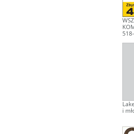
WSZ
KOM
518
Lake
i mł