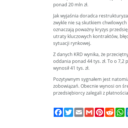
ponad 20 mln zł.
Jak wyjaśnia doradca restrukturyza
zwykle nie są skutkiem chwilowych
oznaczają poważny kryzys przedsię
utraty kluczowych kontraktów, błę
sytuacji rynkowej.
Z danych KRD wynika, że przeciętn
oddania ponad 44 tys. zł. To o 7,2 p
wynosił 41 tys. zł.
Pozytywnym sygnałem jest natomias
zobowiązań. Obecnie wynosi on śre
przedsiębiorcy zalegali z płatności
Twitter
Email
Gmail
Pinterest
Reddit
W