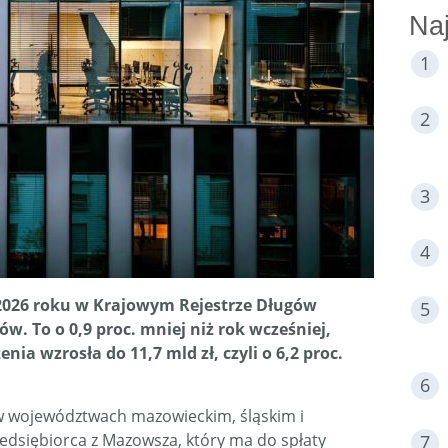
Naj
2026 roku w Krajowym Rejestrze Długów
ów. To o 0,9 proc. mniej niż rok wcześniej,
nia wzrosła do 11,7 mld zł, czyli o 6,2 proc.
 w województwach mazowieckim, śląskim i
zedsiębiorca z Mazowsza, który ma do spłaty