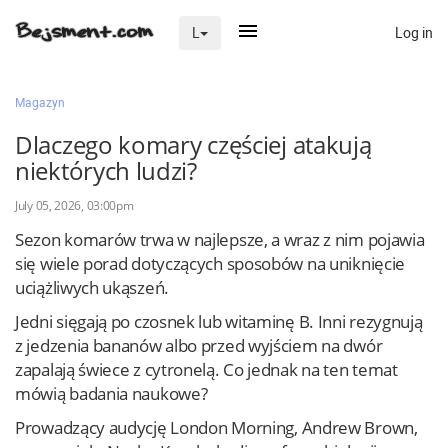
Log in
L
×
Magazyn
Dlaczego komary częściej atakują
niektórych ludzi?
Na skróty
July 05, 2026, 03:00pm
Zaloguj przez Clascal
Sezon komarów trwa w najlepsze, a wraz z nim pojawia
się wiele porad dotyczących sposobów na uniknięcie
uciążliwych ukąszeń.
×
Jedni sięgają po czosnek lub witaminę B. Inni rezygnują
z jedzenia bananów albo przed wyjściem na dwór
zapalają świece z cytronelą. Co jednak na ten temat
mówią badania naukowe?
Prowadzący audycję London Morning, Andrew Brown,