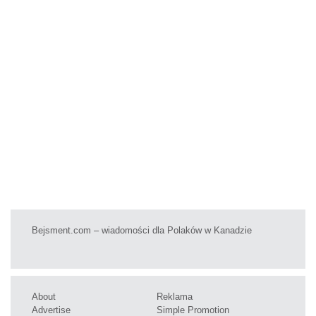
Bejsment.com – wiadomości dla Polaków w Kanadzie
About
Reklama
Advertise
Simple Promotion