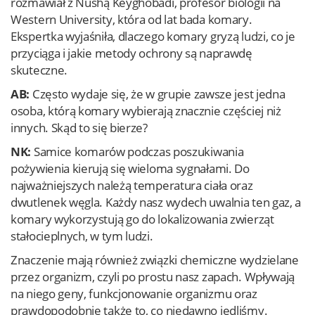
rozmawiał z Nushą Keyghobadi, profesor biologii na
Western University, która od lat bada komary.
Ekspertka wyjaśniła, dlaczego komary gryzą ludzi, co je
przyciąga i jakie metody ochrony są naprawdę
skuteczne.
AB:
Często wydaje się, że w grupie zawsze jest jedna
osoba, którą komary wybierają znacznie częściej niż
innych. Skąd to się bierze?
NK:
Samice komarów podczas poszukiwania
pożywienia kierują się wieloma sygnałami. Do
najważniejszych należą temperatura ciała oraz
dwutlenek węgla. Każdy nasz wydech uwalnia ten gaz, a
komary wykorzystują go do lokalizowania zwierząt
stałocieplnych, w tym ludzi.
Znaczenie mają również związki chemiczne wydzielane
przez organizm, czyli po prostu nasz zapach. Wpływają
na niego geny, funkcjonowanie organizmu oraz
prawdopodobnie także to, co niedawno jedliśmy.