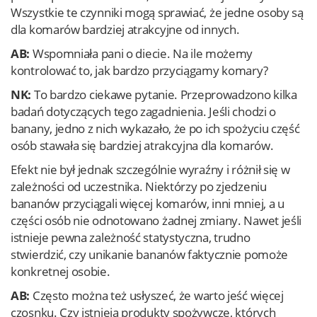
Wszystkie te czynniki mogą sprawiać, że jedne osoby są
dla komarów bardziej atrakcyjne od innych.
AB:
Wspomniała pani o diecie. Na ile możemy
kontrolować to, jak bardzo przyciągamy komary?
NK:
To bardzo ciekawe pytanie. Przeprowadzono kilka
badań dotyczących tego zagadnienia. Jeśli chodzi o
banany, jedno z nich wykazało, że po ich spożyciu część
osób stawała się bardziej atrakcyjna dla komarów.
Efekt nie był jednak szczególnie wyraźny i różnił się w
zależności od uczestnika. Niektórzy po zjedzeniu
bananów przyciągali więcej komarów, inni mniej, a u
części osób nie odnotowano żadnej zmiany. Nawet jeśli
istnieje pewna zależność statystyczna, trudno
stwierdzić, czy unikanie bananów faktycznie pomoże
konkretnej osobie.
AB:
Często można też usłyszeć, że warto jeść więcej
czosnku. Czy istnieją produkty spożywcze, których