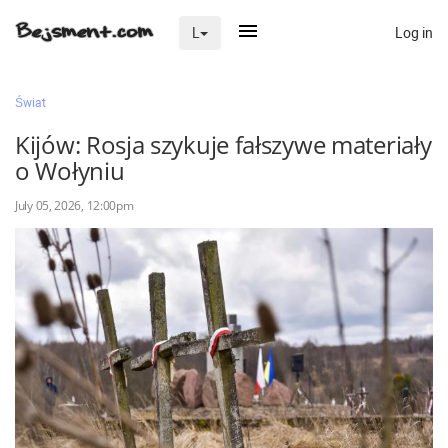
Log in
L
×
Świat
Kijów: Rosja szykuje fałszywe materiały
o Wołyniu
Na skróty
July 05, 2026, 12:00pm
Zaloguj przez Clascal
×