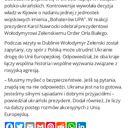
polsko-ukraińskich. Kontrowersje wywołała decyzja
władz w Kijowie o nadaniu jednej z jednostek
wojskowych imienia „Bohaterów UPA”. W reakcji
prezydent Karol Nawrocki odebrał prezydentowi
Wołodymyrowi Zełenskiemu Order Orła Białego.
Podczas wizyty w Dublinie Wołodymyr Zełenski został
zapytany, czy spór z Polską może utrudnić Ukrainie
drogę do Unii Europejskiej. Odpowiedział, że oba kraje
łączy wspólna historia i wspólne wyzwania związane z
rosyjską agresją.
– Musimy myśleć o bezpieczeństwie. Jeśli są pytania,
znajdą się na nie odpowiedzi. Ukraina jest na to gotowa.
Jesteśmy silnymi sąsiadami i dobrymi przyjaciółmi –
powiedział ukraiński prezydent. Dodał również, że liczy
na dalszy postęp rozmów akcesyjnych z Unią
Europejską.
Twitter
Email
Gmail
Pinterest
Reddit
WhatsApp
LinkedIn