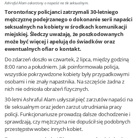
Ashraful Alam oskarżony o napaści na tle seksualnym.
Torontońscy policjanci zatrzymali 30-letniego
mężczyznę podejrzanego o dokonanie serii napaści
seksualnych na kobiety w środkach komunikacji
miejskiej. Śledczy uważają, że poszkodowanych
może być więcej i apelują do świadków oraz
ewentualnych ofiar o kontakt.
Do zdarzeń doszło w czwartek, 2 lipca, między godziną
8:00 rano a południem. Jak poinformowała policja,
wszystkie pokrzywdzone kobiety były przypadkowymi
osobami i nie znały napastnika. Na szczęście żadna z
nich nie odniosła obrażeń fizycznych.
30-letni Ashraful Alam usłyszał pięć zarzutów napaści na
tle seksualnym oraz jeden zarzut utrudniania pracy
policji. Funkcjonariusze prowadzą dalsze dochodzenie i
sprawdzają, czy mężczyzna nie dopuścił się podobnych
przestępstw wobec innych kobiet.