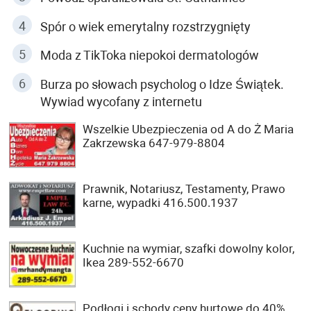
Spór o wiek emerytalny rozstrzygnięty
Moda z TikToka niepokoi dermatologów
Burza po słowach psycholog o Idze Świątek.
Wywiad wycofany z internetu
Wszelkie Ubezpieczenia od A do Ż Maria
Zakrzewska 647-979-8804
Prawnik, Notariusz, Testamenty, Prawo
karne, wypadki 416.500.1937
Kuchnie na wymiar, szafki dowolny kolor,
Ikea 289-552-6670
Podłogi i schody ceny hurtowe do 40%