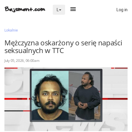
Log in
L
×
Lokalnie
Mężczyzna oskarżony o serię napaści
seksualnych w TTC
Na skróty
July 05, 2026, 06:00am
Zaloguj przez Clascal
×