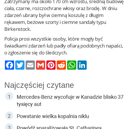
Zatrzymany ma około 170 cm wzrostu, średnią budowę
ciała, czarne, rozczochrane włosy oraz brodę. W dniu
zdarzeń ubrany był w ciemną koszulę z długim
rękawem, beżowe szorty i ciemne sandały typu
Birkenstock.
Policja prosi wszystkie osoby, które mogły być
świadkami zdarzeń lub padły ofiarą podobnych napaści,
o zgłoszenie się do śledczych.
Twitter
Email
Gmail
Pinterest
Reddit
WhatsApp
LinkedIn
Najczęściej czytane
Mercedes-Benz wycofuje w Kanadzie blisko 37
tysięcy aut
Powstanie wielka kopalnia niklu
Powódź sparaliżowała St. Catharines