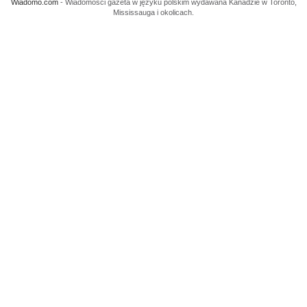
Wiadomo.com
- Wiadomości gazeta w języku polskim wydawana Kanadzie w Toronto,
Mississauga i okolicach.