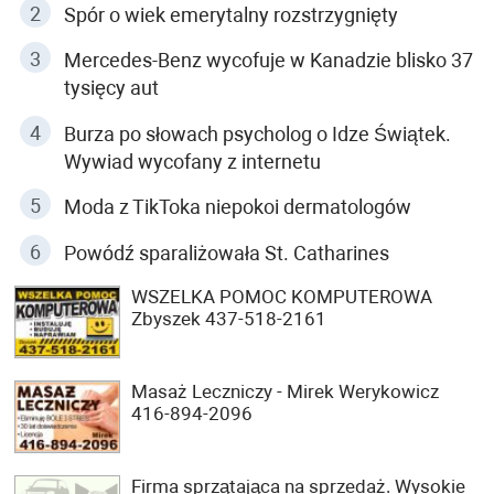
Spór o wiek emerytalny rozstrzygnięty
Mercedes-Benz wycofuje w Kanadzie blisko 37
tysięcy aut
Burza po słowach psycholog o Idze Świątek.
Wywiad wycofany z internetu
Moda z TikToka niepokoi dermatologów
Powódź sparaliżowała St. Catharines
WSZELKA POMOC KOMPUTEROWA
Zbyszek 437-518-2161
Masaż Leczniczy - Mirek Werykowicz
416-894-2096
Firma sprzątająca na sprzedaż. Wysokie