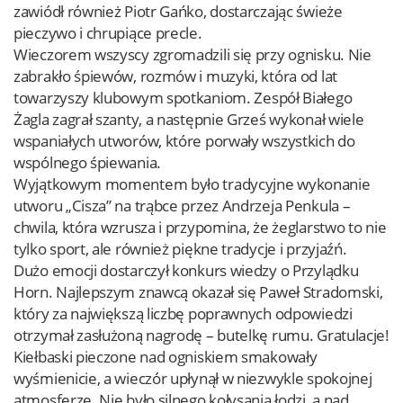
zawiódł również Piotr Gańko, dostarczając świeże
pieczywo i chrupiące precle.
Wieczorem wszyscy zgromadzili się przy ognisku. Nie
zabrakło śpiewów, rozmów i muzyki, która od lat
towarzyszy klubowym spotkaniom. Zespół Białego
Żagla zagrał szanty, a następnie Grześ wykonał wiele
wspaniałych utworów, które porwały wszystkich do
wspólnego śpiewania.
Wyjątkowym momentem było tradycyjne wykonanie
utworu „Cisza” na trąbce przez Andrzeja Penkula –
chwila, która wzrusza i przypomina, że żeglarstwo to nie
tylko sport, ale również piękne tradycje i przyjaźń.
Dużo emocji dostarczył konkurs wiedzy o Przylądku
Horn. Najlepszym znawcą okazał się Paweł Stradomski,
który za największą liczbę poprawnych odpowiedzi
otrzymał zasłużoną nagrodę – butelkę rumu. Gratulacje!
Kiełbaski pieczone nad ogniskiem smakowały
wyśmienicie, a wieczór upłynął w niezwykle spokojnej
atmosferze. Nie było silnego kołysania łodzi, a nad