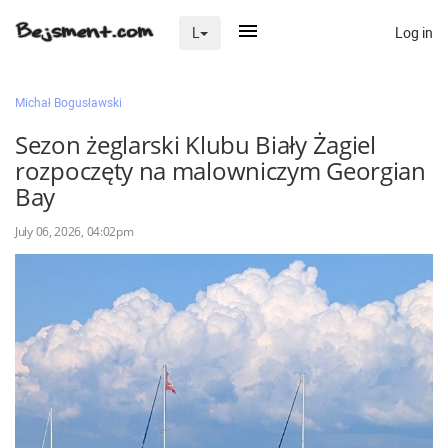
Log in
L
×
Michał Bogusławski
Sezon żeglarski Klubu Biały Żagiel
rozpoczęty na malowniczym Georgian
Na skróty
Bay
Zaloguj przez Clascal
July 06, 2026, 04:02pm
×