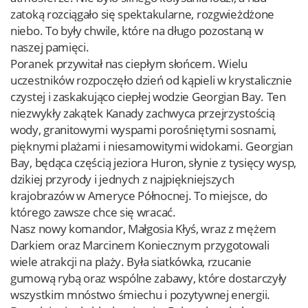
zatoką rozciągało się spektakularne, rozgwieżdżone
niebo. To były chwile, które na długo pozostaną w
naszej pamięci.
Poranek przywitał nas ciepłym słońcem. Wielu
uczestników rozpoczęło dzień od kąpieli w krystalicznie
czystej i zaskakująco ciepłej wodzie Georgian Bay. Ten
niezwykły zakątek Kanady zachwyca przejrzystością
wody, granitowymi wyspami porośniętymi sosnami,
pięknymi plażami i niesamowitymi widokami. Georgian
Bay, będąca częścią jeziora Huron, słynie z tysięcy wysp,
dzikiej przyrody i jednych z najpiękniejszych
krajobrazów w Ameryce Północnej. To miejsce, do
którego zawsze chce się wracać.
Nasz nowy komandor, Małgosia Kłyś, wraz z mężem
Darkiem oraz Marcinem Koniecznym przygotowali
wiele atrakcji na plaży. Była siatkówka, rzucanie
gumową rybą oraz wspólne zabawy, które dostarczyły
wszystkim mnóstwo śmiechu i pozytywnej energii.