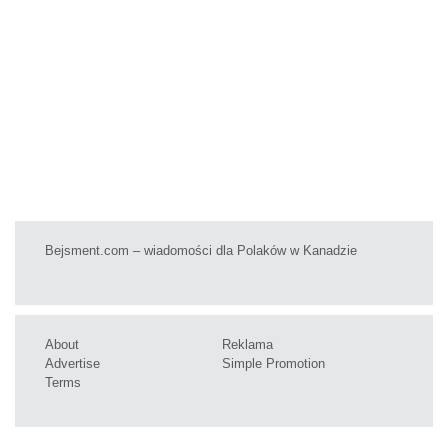
Bejsment.com – wiadomości dla Polaków w Kanadzie
About
Reklama
Advertise
Simple Promotion
Terms