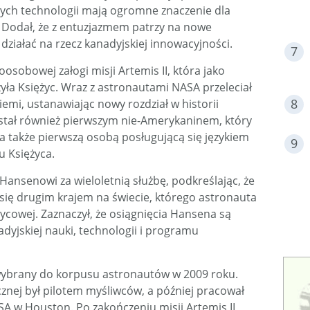
ych technologii mają ogromne znaczenie dla
i. Dodał, że z entuzjazmem patrzy na nowe
ziałać na rzecz kanadyjskiej innowacyjności.
osobowej załogi misji Artemis II, która jako
yła Księżyc. Wraz z astronautami NASA przeleciał
emi, ustanawiając nowy rozdział w historii
stał również pierwszym nie-Amerykaninem, który
 a także pierwszą osobą posługującą się językiem
u Księżyca.
ansenowi za wieloletnią służbę, podkreślając, że
a się drugim krajem na świecie, którego astronauta
życowej. Zaznaczył, że osiągnięcia Hansena są
jskiej nauki, technologii i programu
 wybrany do korpusu astronautów w 2009 roku.
znej był pilotem myśliwców, a później pracował
SA w Houston. Po zakończeniu misji Artemis II