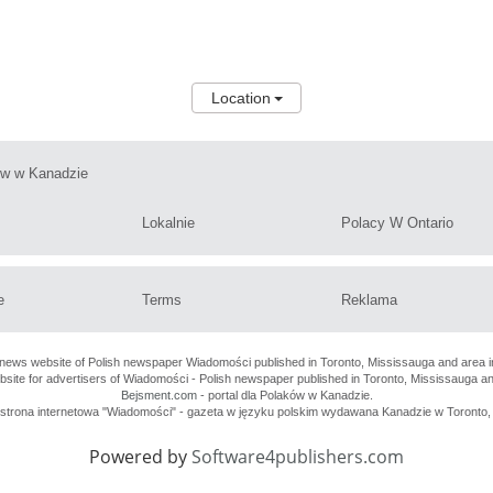
Location
ów w Kanadzie
Lokalnie
Polacy W Ontario
e
Terms
Reklama
 news website of Polish newspaper Wiadomości published in Toronto, Mississauga and area i
ebsite for advertisers of Wiadomości - Polish newspaper published in Toronto, Mississauga a
Bejsment.com
- portal dla Polaków w Kanadzie.
o strona internetowa "Wiadomości" - gazeta w języku polskim wydawana Kanadzie w Toronto, 
Powered by
Software4publishers.com