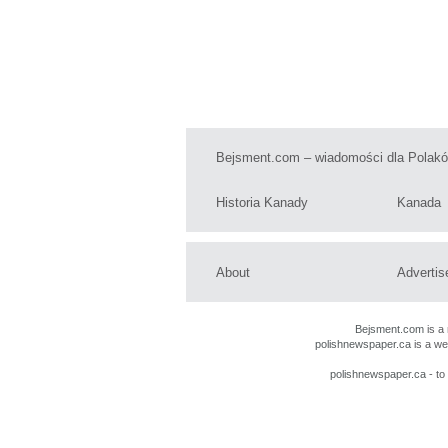
Bejsment.com – wiadomości dla Polak
Historia Kanady
Kanada
About
Advertis
Bejsment.com
is a
polishnewspaper.ca
is a w
polishnewspaper.ca
- t