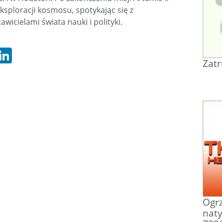
sploracji kosmosu, spotykając się z
icielami świata nauki i polityki.
hatsApp
LinkedIn
Zatr
Ogrz
nat