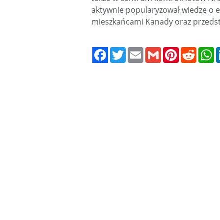
aktywnie popularyzował wiedzę o ek
mieszkańcami Kanady oraz przedstaw
Twitter
Email
Gmail
Pinterest
Reddit
W