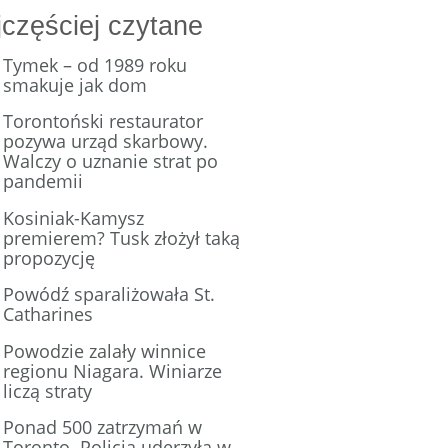
częściej czytane
Tymek – od 1989 roku
smakuje jak dom
Torontoński restaurator
pozywa urząd skarbowy.
Walczy o uznanie strat po
pandemii
Kosiniak-Kamysz
premierem? Tusk złożył taką
propozycję
Powódź sparaliżowała St.
Catharines
Powodzie zalały winnice
regionu Niagara. Winiarze
liczą straty
Ponad 500 zatrzymań w
Toronto. Policja uderzyła w