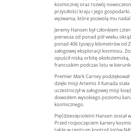
kosmicznej oraz rozwój nowoczesn
przyszłości kraju i jego gospodark
wyzwania, które pozwolą mu nadal d
Jeremy Hansen był członkiem cztero
pierwsza od ponad pół wieku okrąż
ponad 406 tysięcy kilometrów od Zi
załogowej eksploracji kosmosu. Zo
opuścił niską orbitę okołoziemską,
francuskim podczas lotu w kierunk
Premier Mark Carney podziękował H
dzięki misji Artemis II Kanada stał
uczestniczył w załogowej misji księ
dowodem wysokiego poziomu kanady
kosmicznego.
Pięćdziesięcioletni Hansen został
Przed rozpoczęciem kariery kosmic
także w centrum kontroli lotów NA