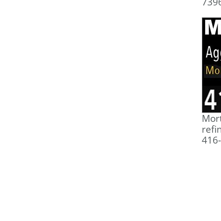
739
Mort
refi
416