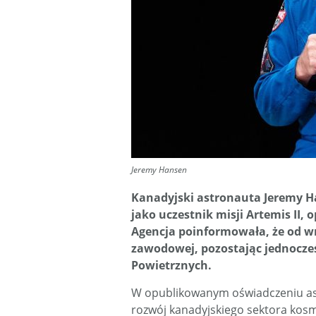
Jeremy Hansen
Kanadyjski astronauta Jeremy Han
jako uczestnik misji Artemis II
Agencja poinformowała, że od w
zawodowej, pozostając jednocześ
Powietrznych.
W opublikowanym oświadczeniu ast
rozwój kanadyjskiego sektora kosmi