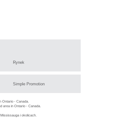
Rynek
Simple Promotion
n Ontario - Canada.
nd area in Ontario - Canada.
Mississauga i okolicach.