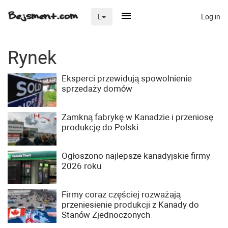
Log in
L
×
Rynek
Eksperci przewidują spowolnienie
Na skróty
sprzedaży domów
Zaloguj przez Clascal
Zamkną fabrykę w Kanadzie i przeniosę
produkcję do Polski
×
Ogłoszono najlepsze kanadyjskie firmy
2026 roku
Firmy coraz częściej rozważają
przeniesienie produkcji z Kanady do
Stanów Zjednoczonych