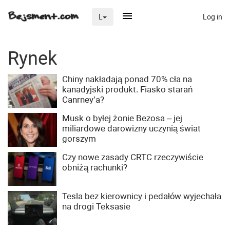
Log in
L
×
Rynek
Chiny nakładają ponad 70% cła na
Na skróty
kanadyjski produkt. Fiasko starań
Canrney’a?
Zaloguj przez Clascal
Musk o byłej żonie Bezosa – jej
miliardowe darowizny uczynią świat
gorszym
×
Czy nowe zasady CRTC rzeczywiście
obniżą rachunki?
Tesla bez kierownicy i pedałów wyjechała
na drogi Teksasie