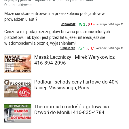
Najwięcej plusów
Najnowsze
Najbardziej komentowane
Ostatnio aktywne
Moze sie skoncentrowac na przeszkoleniu policjantow w
prowadzeniu aut ?
Odpowiedz
2
0
~teraja
28d ago
X
:
Cenzura nie podaje szczegolow bo wina po stronie mlodych
pistoletow. Tak bylo i jest przez lata, jezeli interesujesz sie
wiadomosciami a pozniej wyjasnieniami.
Odpowiedz
1
0
~canac
28d ago
X
:
Masaż Leczniczy - Mirek Werykowicz
416-894-2096
Podłogi i schody ceny hurtowe do 40%
taniej. Mississauga, Paris
Thermomix to radość z gotowania.
Dzwoń do Moniki 416-835-4784