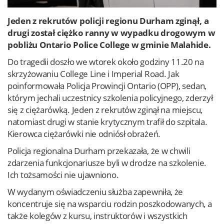
Jeden z rekrutów policji regionu Durham zginął, a
drugi został ciężko ranny w wypadku drogowym w
pobliżu Ontario Police College w gminie Malahide.
Do tragedii doszło we wtorek około godziny 11.20 na
skrzyżowaniu College Line i Imperial Road. Jak
poinformowała Policja Prowincji Ontario (OPP), sedan,
którym jechali uczestnicy szkolenia policyjnego, zderzył
się z ciężarówką. Jeden z rekrutów zginął na miejscu,
natomiast drugi w stanie krytycznym trafił do szpitala.
Kierowca ciężarówki nie odniósł obrażeń.
Policja regionalna Durham przekazała, że w chwili
zdarzenia funkcjonariusze byli w drodze na szkolenie.
Ich tożsamości nie ujawniono.
W wydanym oświadczeniu służba zapewniła, że
koncentruje się na wsparciu rodzin poszkodowanych, a
także kolegów z kursu, instruktorów i wszystkich