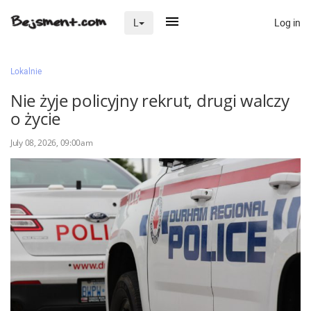
Log in
L
×
Lokalnie
Nie żyje policyjny rekrut, drugi walczy
o życie
Na skróty
July 08, 2026, 09:00am
Zaloguj przez Clascal
×