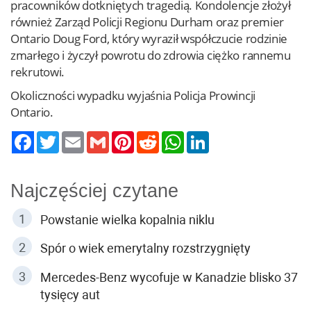
pracowników dotkniętych tragedią. Kondolencje złożył
również Zarząd Policji Regionu Durham oraz premier
Ontario Doug Ford, który wyraził współczucie rodzinie
zmarłego i życzył powrotu do zdrowia ciężko rannemu
rekrutowi.
Okoliczności wypadku wyjaśnia Policja Prowincji
Ontario.
Twitter
Email
Gmail
Pinterest
Reddit
WhatsApp
LinkedIn
Najczęściej czytane
Powstanie wielka kopalnia niklu
Spór o wiek emerytalny rozstrzygnięty
Mercedes-Benz wycofuje w Kanadzie blisko 37
tysięcy aut